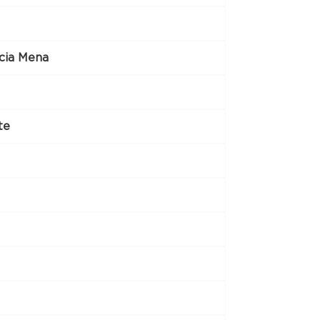
ncia Mena
te